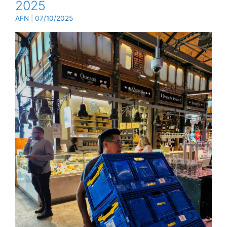
2025
AFN
|
07/10/2025