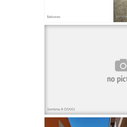
Balcones
Sombra 
Sombras II (SOOC)