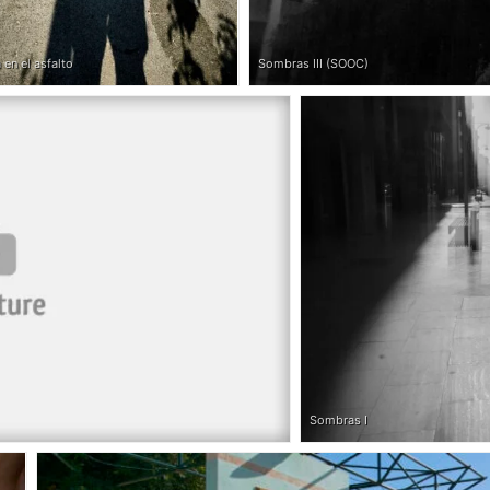
en el asfalto
Sombras III (SOOC)
Sombras I