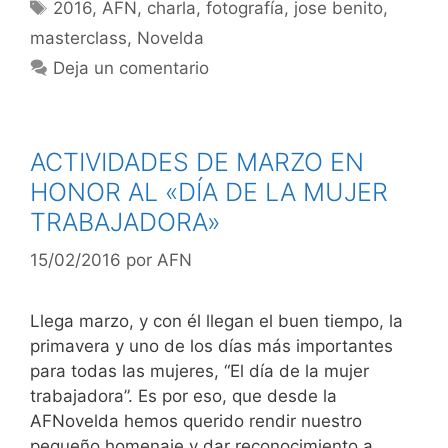
Etiquetas
2016
,
AFN
,
charla
,
fotografía
,
jose benito
,
masterclass
,
Novelda
Deja un comentario
ACTIVIDADES DE MARZO EN
HONOR AL «DÍA DE LA MUJER
TRABAJADORA»
15/02/2016
por
AFN
Llega marzo, y con él llegan el buen tiempo, la
primavera y uno de los días más importantes
para todas las mujeres, “El día de la mujer
trabajadora”. Es por eso, que desde la
AFNovelda hemos querido rendir nuestro
pequeño homenaje y dar reconocimiento a