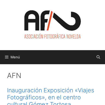
Saltar
al
contenido
Menú
AFN
Inauguración Exposición «Viajes
Fotográficos», en el centro
cultural Gómez Tortosa,