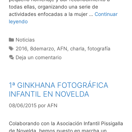
todas ellas, organizando una serie de
actividades enfocadas a la mujer …
Continuar
leyendo
Categorías
Noticias
Etiquetas
2016
,
8demarzo
,
AFN
,
charla
,
fotografía
Deja un comentario
1ª GINKHANA FOTOGRÁFICA
INFANTIL EN NOVELDA
08/06/2015
por
AFN
Colaborando con la Asociación Infantil Pissigalla
de Novelda, hemos puesto en marcha un