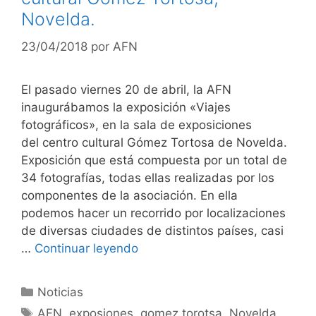
Novelda.
23/04/2018
por
AFN
El pasado viernes 20 de abril, la AFN
inaugurábamos la exposición «Viajes
fotográficos», en la sala de exposiciones
del centro cultural Gómez Tortosa de Novelda.
Exposición que está compuesta por un total de
34 fotografías, todas ellas realizadas por los
componentes de la asociación. En ella
podemos hacer un recorrido por localizaciones
de diversas ciudades de distintos países, casi
…
Continuar leyendo
Categorías
Noticias
Etiquetas
AFN
,
exposiones
,
gomez torotsa
,
Novelda
,