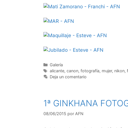
Categorías
Galería
Etiquetas
alicante
,
canon
,
fotografía
,
mujer
,
nikon
,
Deja un comentario
1ª GINKHANA FOTOG
08/06/2015
por
AFN