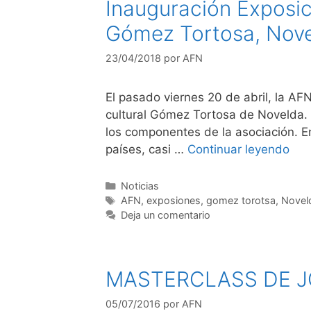
Inauguración Exposici
Gómez Tortosa, Nove
23/04/2018
por
AFN
El pasado viernes 20 de abril, la AF
cultural Gómez Tortosa de Novelda. 
los componentes de la asociación. En
países, casi …
Continuar leyendo
Categorías
Noticias
Etiquetas
AFN
,
exposiones
,
gomez torotsa
,
Novel
Deja un comentario
MASTERCLASS DE J
05/07/2016
por
AFN