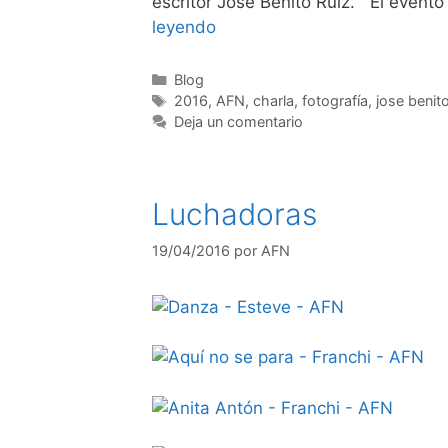
escritor José Benito Ruiz. El evento
leyendo
Categorías
Blog
Etiquetas
2016
,
AFN
,
charla
,
fotografía
,
jose benit
Deja un comentario
Luchadoras
19/04/2016
por
AFN