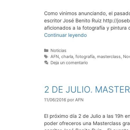
Como vinimos anunciando, el pasado 
escritor José Benito Ruiz http://jose
aficionados a la fotografía y pintu
Continuar leyendo
Categorías
Noticias
Etiquetas
AFN
,
charla
,
fotografía
,
masterclass
,
Nov
Deja un comentario
2 DE JULIO. MASTE
11/06/2016
por
AFN
El próximo día 2 de Julio a las 19h 
poder ofreceros una Masterclass grat