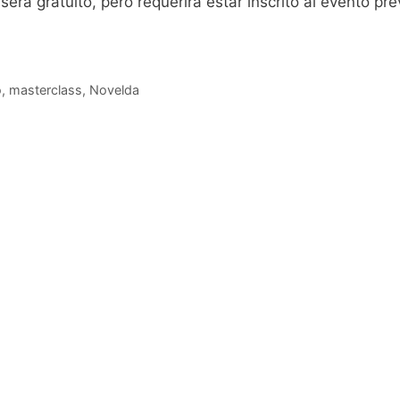
 será gratuito, pero requerirá estar inscrito al evento 
o
,
masterclass
,
Novelda