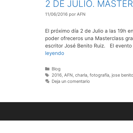
2 DE JULIO. MASTE
11/06/2016
por
AFN
El próximo día 2 de Julio a las 19h 
poder ofreceros una Masterclass grat
escritor José Benito Ruiz. El evento
leyendo
Categorías
Blog
Etiquetas
2016
,
AFN
,
charla
,
fotografía
,
jose benit
Deja un comentario