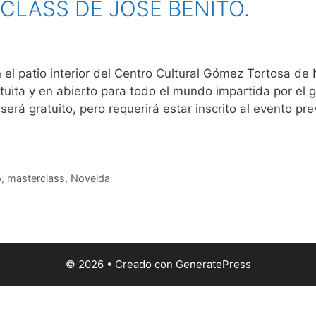
RCLASS DE JOSE BENITO.
en el patio interior del Centro Cultural Gómez Tortosa d
uita y en abierto para todo el mundo impartida por el g
 será gratuito, pero requerirá estar inscrito al evento 
o
,
masterclass
,
Novelda
© 2026
• Creado con
GeneratePress